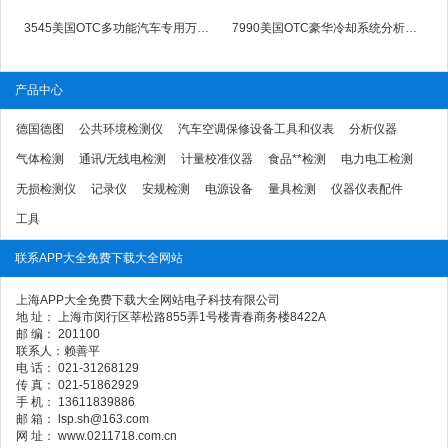
3545美国OTC多功能汽车专用万用表OTC3545
7990美国OTC豪华冷却系统分析仪美国OTC7990
产品中心
德国德图
公共环境检测仪
汽车空调保修设备工具和仪表
分析仪器
气体检测
通讯/无线电检测
计量校准仪器
食品**检测
电力电工检测
无损检测仪
记录仪
安规检测
电源设备
量具检测
仪器仪表配件
工具
联系APP大全免费下载大全网站
上海APP大全免费下载大全网站电子科技有限公司
地 址： 上海市闵行区莘松路855弄1号楼青春商务楼8422A
邮 编： 201100
联系人：赖善平
电 话： 021-31268129
传 真： 021-51862929
手 机： 13611839886
邮 箱： lsp.sh@163.com
网 址： www.0211718.com.cn