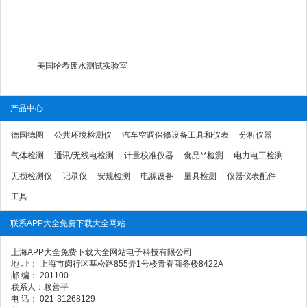
美国哈希废水测试实验室
产品中心
德国德图
公共环境检测仪
汽车空调保修设备工具和仪表
分析仪器
气体检测
通讯/无线电检测
计量校准仪器
食品**检测
电力电工检测
无损检测仪
记录仪
安规检测
电源设备
量具检测
仪器仪表配件
工具
联系APP大全免费下载大全网站
上海APP大全免费下载大全网站电子科技有限公司
地 址： 上海市闵行区莘松路855弄1号楼青春商务楼8422A
邮 编： 201100
联系人：赖善平
电 话： 021-31268129