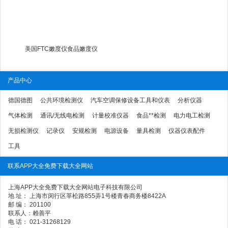
美国FTC嫩度仪食品嫩度仪
产品中心
德国德图
公共环境检测仪
汽车空调保修设备工具和仪表
分析仪器
气体检测
通讯/无线电检测
计量校准仪器
食品**检测
电力电工检测
无损检测仪
记录仪
安规检测
电源设备
量具检测
仪器仪表配件
工具
联系APP大全免费下载大全网站
上海APP大全免费下载大全网站电子科技有限公司
地 址： 上海市闵行区莘松路855弄1号楼青春商务楼8422A
邮 编： 201100
联系人：赖善平
电 话： 021-31268129