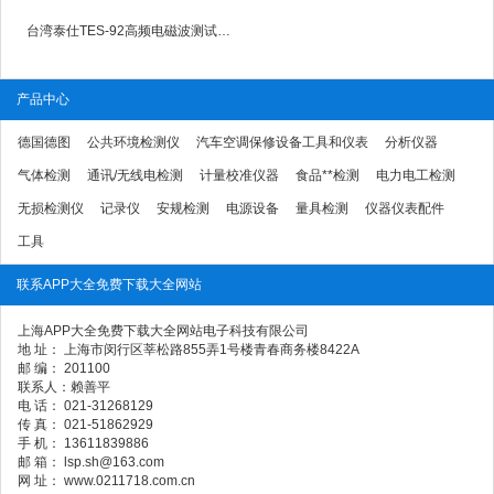
台湾泰仕TES-92高频电磁波测试计TES-92
产品中心
德国德图
公共环境检测仪
汽车空调保修设备工具和仪表
分析仪器
气体检测
通讯/无线电检测
计量校准仪器
食品**检测
电力电工检测
无损检测仪
记录仪
安规检测
电源设备
量具检测
仪器仪表配件
工具
联系APP大全免费下载大全网站
上海APP大全免费下载大全网站电子科技有限公司
地 址： 上海市闵行区莘松路855弄1号楼青春商务楼8422A
邮 编： 201100
联系人：赖善平
电 话： 021-31268129
传 真： 021-51862929
手 机： 13611839886
邮 箱： lsp.sh@163.com
网 址： www.0211718.com.cn