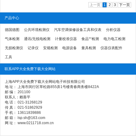
上一页
1
2
3
下一页
产品中心
德国德图
公共环境检测仪
汽车空调保修设备工具和仪表
分析仪器
气体检测
通讯/无线电检测
计量校准仪器
食品**检测
电力电工检测
无损检测仪
记录仪
安规检测
电源设备
量具检测
仪器仪表配件
工具
联系APP大全免费下载大全网站
上海APP大全免费下载大全网站电子科技有限公司
地 址： 上海市闵行区莘松路855弄1号楼青春商务楼8422A
邮 编： 201100
联系人：赖善平
电 话： 021-31268129
传 真： 021-51862929
手 机： 13611839886
邮 箱： lsp.sh@163.com
网 址： www.0211718.com.cn