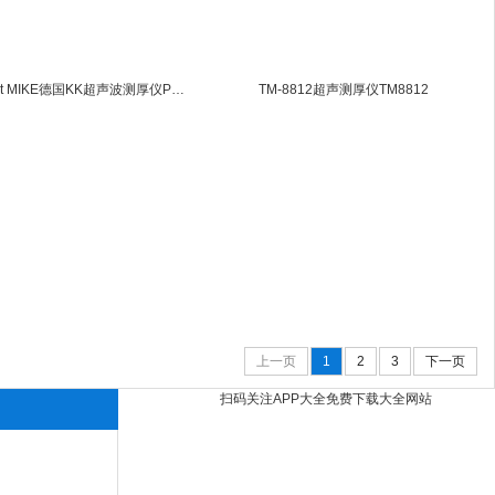
Pocket MIKE德国KK超声波测厚仪Pocket MIKE
TM-8812超声测厚仪TM8812
上一页
1
2
3
下一页
扫码关注APP大全免费下载大全网站