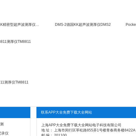
CL-400德国KK精密型超声波测厚仪CL400
DMS-2德国KK超声波测厚仪DMS2
811测厚仪TM8811
联系APP大全免费下载大全网站
测
上海APP大全免费下载大全网站电子科技有限公司
地 址： 上海市闵行区莘松路855弄1号楼青春商务楼8422A
记录仪
邮 编： 201100