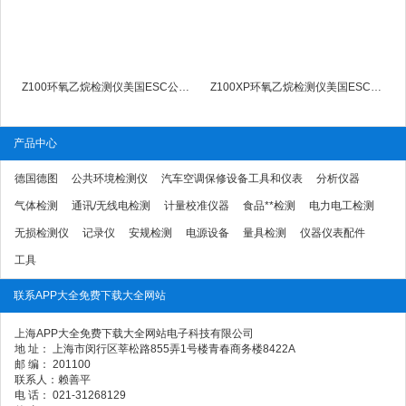
Z100环氧乙烷检测仪美国ESC公司Z-100环氧乙烷检测仪
Z100XP环氧乙烷检测仪美国ESC公司Z-100XP环氧乙烷检测仪
产品中心
德国德图
公共环境检测仪
汽车空调保修设备工具和仪表
分析仪器
气体检测
通讯/无线电检测
计量校准仪器
食品**检测
电力电工检测
无损检测仪
记录仪
安规检测
电源设备
量具检测
仪器仪表配件
工具
联系APP大全免费下载大全网站
上海APP大全免费下载大全网站电子科技有限公司
地 址： 上海市闵行区莘松路855弄1号楼青春商务楼8422A
邮 编： 201100
联系人：赖善平
电 话： 021-31268129