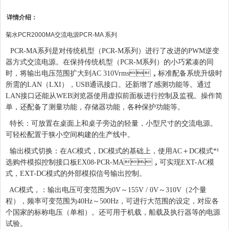
详情介绍：
菊水PCR2000MA交流电源PCR-MA 系列
PCR-MA系列是对传统机型（PCR-M系列）进行了改进的PWM逆变
器方式交流电源。在保持传统机型（PCR-M系列）的小巧紧凑的同
时，将输出电压范围扩大到AC 310Vrms，标准配备系统升级时
所需的LAN（LXI），USB通讯接口。还新增了感测功能等。通过
LAN接口还能从WEB浏览器使用虚拟前面板进行控制及监视。操作简
单，还配备了测量功能，存储器功能，各种保护功能等。
特长：
可放置在桌面上和桌子旁边的轻量，小型尺寸的交流电源。
可轻松配置于狭小空间构建的生产线中。
输出模式切换：
在AC模式，DC模式的基础上，使用AC＋DC模式*¹
选购件模拟控制接口板EX08-PCR-MA，可实现EXT-AC模
式，EXT-DC模式的外部模拟信号输出控制。
AC模式，：
输出电压可变范围为0V～155V / 0V～310V（2个量
程），频率可变范围为40Hz～500Hz，可进行大范围的设定，对应各
个国家的标称电压（单相）。还可用于机载，船载及执行器等的电源
试验。