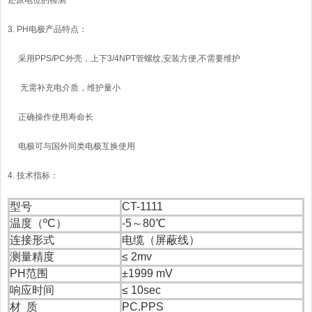
还原电位的检测
3. PH电极产品特点：
采用PPS/PC外壳，上下3/4NPT管螺纹,安装方便,不需要维护
无需补充电介质，维护量小
正确操作使用寿命长
电极可与国外同类电极互换使用
4. 技术指标：
型号
CT-1111
温度（ºC）
-5～80℃
连接形式
电缆（屏蔽线）
测量精度
≤ 2mv
PH范围
±1999 mV
响应时间
≤ 10sec
材 质
PC.PPS