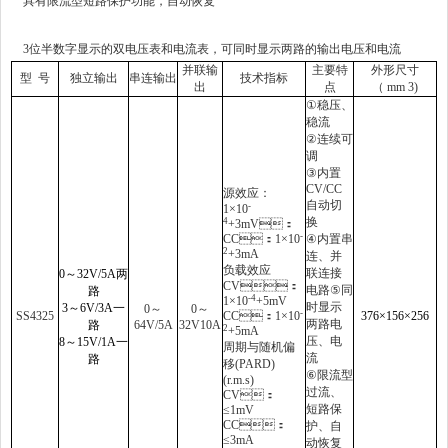
具有限流型短路保护功能，自动恢复
3
位半数字显示的双电压表和电流表，可同时显示两路的输出电压和电流
并联输
主要特
外形尺寸
型
号
独立输出
串连输出
技术指标
出
点
（
mm 3)
①
稳压、
稳流
②
连续可
调
③
内置
CV/CC
源效应：
自动切
-
1×10
换
4
+3mV
：
-
CC
：
1×10
④
内置串
2
+3mA
连、并
负载效应
联连接
0
～
32V/
5A
两
CV
：
电路
⑤
同
路
-4
1×10
+5mV
时显示
3
～
6V/
3A
一
0
～
0
～
-
SS4325
CC
：
1×10
376×156×256
两路电
路
64V/
5A
32V
10A
2
+5mA
压、电
8
～
15V/
1A
一
周期与随机偏
流
路
移
(PARD)
⑥
限流型
(r.m.s)
过流、
CV
：
短路保
≤1mV
CC
：
护、自
≤3mA
动恢复