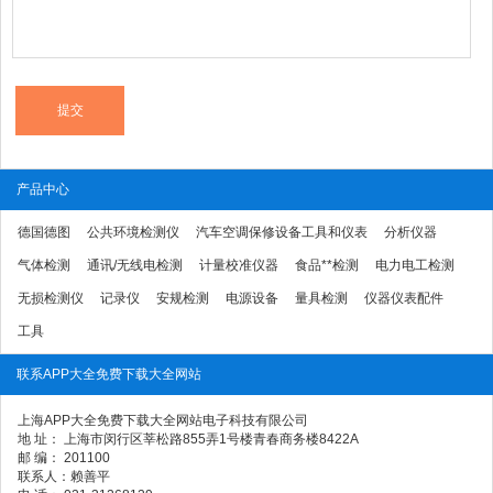
产品中心
德国德图
公共环境检测仪
汽车空调保修设备工具和仪表
分析仪器
气体检测
通讯/无线电检测
计量校准仪器
食品**检测
电力电工检测
无损检测仪
记录仪
安规检测
电源设备
量具检测
仪器仪表配件
工具
联系APP大全免费下载大全网站
上海APP大全免费下载大全网站电子科技有限公司
地 址： 上海市闵行区莘松路855弄1号楼青春商务楼8422A
邮 编： 201100
联系人：赖善平