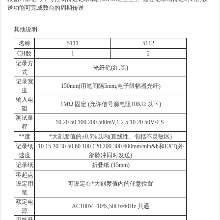
送功能可完成数台的周期传送
其他说明
:
名称
5111
5112
CH
数
1
2
记录方
光纤笔
(
红
.
黑
)
式
记录宽
150mm(
用笔间隔
5mm,
电子限幅器光纤
)
度
输入电
1MΩ
固定
(
允许信号源电阻
10KΩ
以下
)
阻
测试量
10.20.50.100.200.500mV,1.2.5.10.20.50V/F,S.
程
**度
*大刻度值的
±
0.5%
以内
(
直线性、包括不灵敏区
)
记录纸
10.15.20.30.50.60.100.120.200.300.600mm/min&h
和
EXT(
外
速度
部脉冲同时发送
)
记录纸
折叠纸
(15mm)
零起点
设定用
可设定在*大刻度值内的任意位置
笔
额定电
AC100V
±
10%,50Hz/60Hz
共通
源