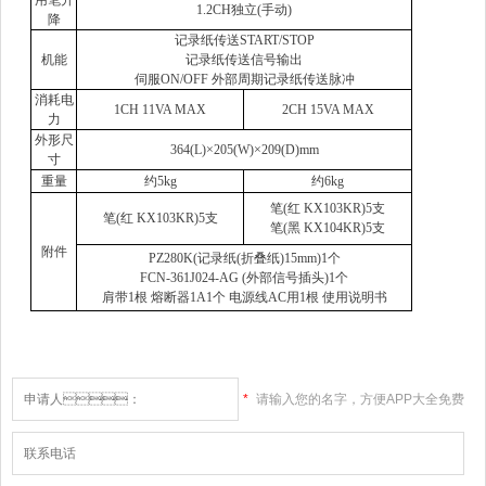
用笔升
1.2CH
独立
(
手动
)
降
记录纸传送
START/STOP
机能
记录纸传送信号输出
伺服
ON/OFF
外部周期记录纸传送脉冲
消耗电
1CH 11VA MAX
2CH 15VA MAX
力
外形尺
364(L)
×205(W)×209(D)mm
寸
重量
约
5kg
约
6kg
笔
(
红
KX103KR)5
支
笔
(
红
KX103KR)5
支
笔
(
黑
KX104KR)5
支
附件
PZ280K(
记录纸
(
折叠纸
)15mm)1
个
FCN-361J024-AG (
外部信号插头
)1
个
肩带
1
根 熔断器
1A1
个 电源线
AC
用
1
根 使用说明书
*
请输入您的名字，方便APP大全免费
下载大全网站和您联系