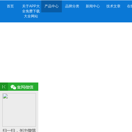
首页
关于APP大
产品中心
品牌分类
新闻中心
技术文章
在
全免费下载
大全网站