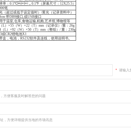
辨率：
0.1℃
，
0.1℉
（屏幕尺寸：
12X25.5
）
000
笔
光（超过或低于设定值时）
/
黄光（记录资料中）
0cm
带
DB9
接口
,
或
USB
接口
用于温室
,
仓库
,
食物运输
,
机舱
,
艺术馆
,
博物馆等
（
L
）
×55
（
W
）
×22
（
T
）
mm
（
记录仪
）
/
重：
26g
4
（
L
）
×92
（
W
）
×50
（
T
）
mm
（整组）
/
重：
230g
3
或
CR2
锂电池
X1
盒，电池，
RS232
软件及连线，使用说明书。
*
请输入
，方便客服及时解答您的问题
，方便详细提供当地的市场讯息